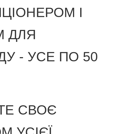
ЦІОНЕРОМ І
М ДЛЯ
У - УСЕ ПО 50
ТЕ СВОЄ
М УСІЄЇ