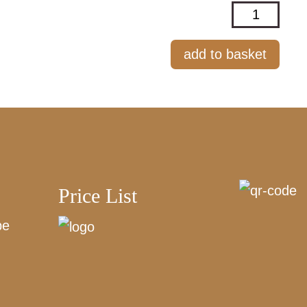
Great
Lengths
Trio
Travel
Set
50ml
quantity
Price List
be